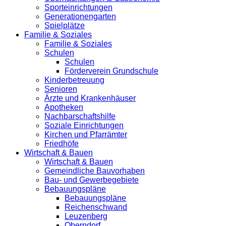
Sporteinrichtungen
Generationengarten
Spielplätze
Familie & Soziales
Familie & Soziales
Schulen
Schulen
Förderverein Grundschule
Kinderbetreuung
Senioren
Ärzte und Krankenhäuser
Apotheken
Nachbarschaftshilfe
Soziale Einrichtungen
Kirchen und Pfarrämter
Friedhöfe
Wirtschaft & Bauen
Wirtschaft & Bauen
Gemeindliche Bauvorhaben
Bau- und Gewerbegebiete
Bebauungspläne
Bebauungspläne
Reichenschwand
Leuzenberg
Oberndorf