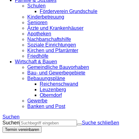
Familie & Soziales
Schulen
Förderverein Grundschule
Kinderbetreuung
Senioren
Ärzte und Krankenhäuser
Apotheken
Nachbarschaftshilfe
Soziale Einrichtungen
Kirchen und Pfarrämter
Friedhöfe
Wirtschaft & Bauen
Gemeindliche Bauvorhaben
Bau- und Gewerbegebiete
Bebauungspläne
Reichenschwand
Leuzenberg
Oberndorf
Gewerbe
Banken und Post
Suchen
Suchen
Suche schließen
Termin vereinbaren