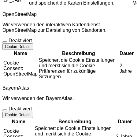
1P_JAR
und speichert die Karten Einstellungen.
M
OpenStreetMap
Wir verwenden den interaktiven Kartendienst
OpenStreetMap zur Darstellung von Standorten.
Deaktiviert
Cookie Details
Name
Beschreibung
Dauer
Speichert die Cookie Einstellungen
Cookie
und merkt sich die Cookie
2
Consent:
Präferenzen für zukünftige
Jahre
OpenStreetMap
Sitzungen.
BayernAtlas
Wir verwenden den BayernAtlas.
Deaktiviert
Cookie Details
Name
Beschreibung
Dauer
Speichert die Cookie Einstellungen
Cookie
und merkt sich die Cookie
Consent:
2 Jahre