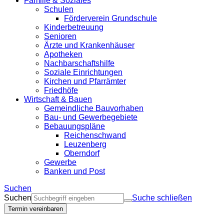
Familie & Soziales
Schulen
Förderverein Grundschule
Kinderbetreuung
Senioren
Ärzte und Krankenhäuser
Apotheken
Nachbarschaftshilfe
Soziale Einrichtungen
Kirchen und Pfarrämter
Friedhöfe
Wirtschaft & Bauen
Gemeindliche Bauvorhaben
Bau- und Gewerbegebiete
Bebauungspläne
Reichenschwand
Leuzenberg
Oberndorf
Gewerbe
Banken und Post
Suchen
Suchen
Suche schließen
Termin vereinbaren