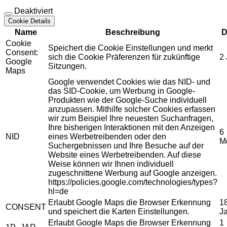
Deaktiviert
Cookie Details
Name
Beschreibung
D
Cookie
Speichert die Cookie Einstellungen und merkt
Consent:
sich die Cookie Präferenzen für zukünftige
2
Google
Sitzungen.
Maps
Google verwendet Cookies wie das NID- und
das SID-Cookie, um Werbung in Google-
Produkten wie der Google-Suche individuell
anzupassen. Mithilfe solcher Cookies erfassen
wir zum Beispiel Ihre neuesten Suchanfragen,
Ihre bisherigen Interaktionen mit den Anzeigen
6
NID
eines Werbetreibenden oder den
M
Suchergebnissen und Ihre Besuche auf der
Website eines Werbetreibenden. Auf diese
Weise können wir Ihnen individuell
zugeschnittene Werbung auf Google anzeigen.
https://policies.google.com/technologies/types?
hl=de
Erlaubt Google Maps die Browser Erkennung
1
CONSENT
und speichert die Karten Einstellungen.
J
Erlaubt Google Maps die Browser Erkennung
1