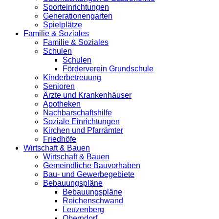
Sporteinrichtungen
Generationengarten
Spielplätze
Familie & Soziales
Familie & Soziales
Schulen
Schulen
Förderverein Grundschule
Kinderbetreuung
Senioren
Ärzte und Krankenhäuser
Apotheken
Nachbarschaftshilfe
Soziale Einrichtungen
Kirchen und Pfarrämter
Friedhöfe
Wirtschaft & Bauen
Wirtschaft & Bauen
Gemeindliche Bauvorhaben
Bau- und Gewerbegebiete
Bebauungspläne
Bebauungspläne
Reichenschwand
Leuzenberg
Oberndorf