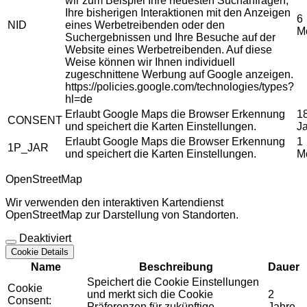
wir zum Beispiel Ihre neuesten Suchanfragen,
Ihre bisherigen Interaktionen mit den Anzeigen
6
NID
eines Werbetreibenden oder den
M
Suchergebnissen und Ihre Besuche auf der
Website eines Werbetreibenden. Auf diese
Weise können wir Ihnen individuell
zugeschnittene Werbung auf Google anzeigen.
https://policies.google.com/technologies/types?
hl=de
Erlaubt Google Maps die Browser Erkennung
1
CONSENT
und speichert die Karten Einstellungen.
J
Erlaubt Google Maps die Browser Erkennung
1
1P_JAR
und speichert die Karten Einstellungen.
M
OpenStreetMap
Wir verwenden den interaktiven Kartendienst
OpenStreetMap zur Darstellung von Standorten.
Deaktiviert
Cookie Details
Name
Beschreibung
Dauer
Speichert die Cookie Einstellungen
Cookie
und merkt sich die Cookie
2
Consent:
Präferenzen für zukünftige
Jahre