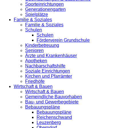
Sporteinrichtungen
Generationengarten
Spielplätze
Familie & Soziales
Familie & Soziales
Schulen
Schulen
Förderverein Grundschule
Kinderbetreuung
Senioren
Ärzte und Krankenhäuser
Apotheken
Nachbarschaftshilfe
Soziale Einrichtungen
Kirchen und Pfarrämter
Friedhöfe
Wirtschaft & Bauen
Wirtschaft & Bauen
Gemeindliche Bauvorhaben
Bau- und Gewerbegebiete
Bebauungspläne
Bebauungspläne
Reichenschwand
Leuzenberg
Oberndorf