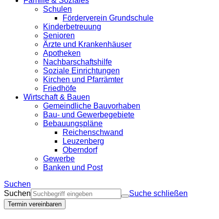
Familie & Soziales
Schulen
Förderverein Grundschule
Kinderbetreuung
Senioren
Ärzte und Krankenhäuser
Apotheken
Nachbarschaftshilfe
Soziale Einrichtungen
Kirchen und Pfarrämter
Friedhöfe
Wirtschaft & Bauen
Gemeindliche Bauvorhaben
Bau- und Gewerbegebiete
Bebauungspläne
Reichenschwand
Leuzenberg
Oberndorf
Gewerbe
Banken und Post
Suchen
Suchen
Suche schließen
Termin vereinbaren