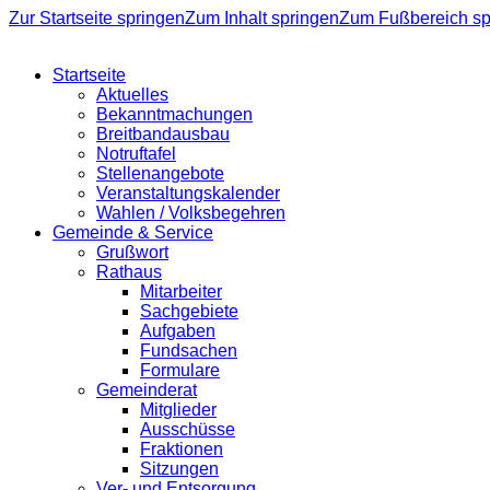
Zur Startseite springen
Zum Inhalt springen
Zum Fußbereich sp
Startseite
Aktuelles
Bekanntmachungen
Breitbandausbau
Notruftafel
Stellenangebote
Veranstaltungskalender
Wahlen / Volksbegehren
Gemeinde & Service
Grußwort
Rathaus
Mitarbeiter
Sachgebiete
Aufgaben
Fundsachen
Formulare
Gemeinderat
Mitglieder
Ausschüsse
Fraktionen
Sitzungen
Ver- und Entsorgung