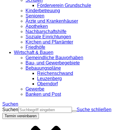
Schulen
Förderverein Grundschule
Kinderbetreuung
Senioren
Ärzte und Krankenhäuser
Apotheken
Nachbarschaftshilfe
Soziale Einrichtungen
Kirchen und Pfarrämter
Friedhöfe
Wirtschaft & Bauen
Gemeindliche Bauvorhaben
Bau- und Gewerbegebiete
Bebauungspläne
Reichenschwand
Leuzenberg
Oberndorf
Gewerbe
Banken und Post
Suchen
Suchen
Suche schließen
Termin vereinbaren