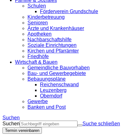
Familie & Soziales
Schulen
Förderverein Grundschule
Kinderbetreuung
Senioren
Ärzte und Krankenhäuser
Apotheken
Nachbarschaftshilfe
Soziale Einrichtungen
Kirchen und Pfarrämter
Friedhöfe
Wirtschaft & Bauen
Gemeindliche Bauvorhaben
Bau- und Gewerbegebiete
Bebauungspläne
Reichenschwand
Leuzenberg
Oberndorf
Gewerbe
Banken und Post
Suchen
Suchen
Suche schließen
Termin vereinbaren