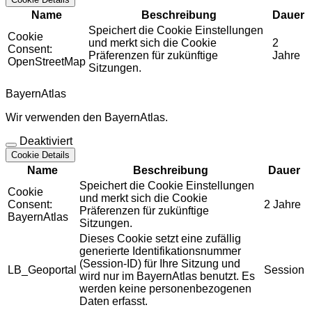
Name
Beschreibung
Dauer
Speichert die Cookie Einstellungen
Cookie
und merkt sich die Cookie
2
Consent:
Präferenzen für zukünftige
Jahre
OpenStreetMap
Sitzungen.
BayernAtlas
Wir verwenden den BayernAtlas.
Deaktiviert
Cookie Details
Name
Beschreibung
Dauer
Speichert die Cookie Einstellungen
Cookie
und merkt sich die Cookie
Consent:
2 Jahre
Präferenzen für zukünftige
BayernAtlas
Sitzungen.
Dieses Cookie setzt eine zufällig
generierte Identifikationsnummer
(Session-ID) für Ihre Sitzung und
LB_Geoportal
Session
wird nur im BayernAtlas benutzt. Es
werden keine personenbezogenen
Daten erfasst.