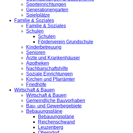
Sporteinrichtungen
Generationengarten
Spielplätze
Familie & Soziales
Familie & Soziales
Schulen
Schulen
Förderverein Grundschule
Kinderbetreuung
Senioren
Ärzte und Krankenhäuser
Apotheken
Nachbarschaftshilfe
Soziale Einrichtungen
Kirchen und Pfarrämter
Friedhöfe
Wirtschaft & Bauen
Wirtschaft & Bauen
Gemeindliche Bauvorhaben
Bau- und Gewerbegebiete
Bebauungspläne
Bebauungspläne
Reichenschwand
Leuzenberg
Oberndorf