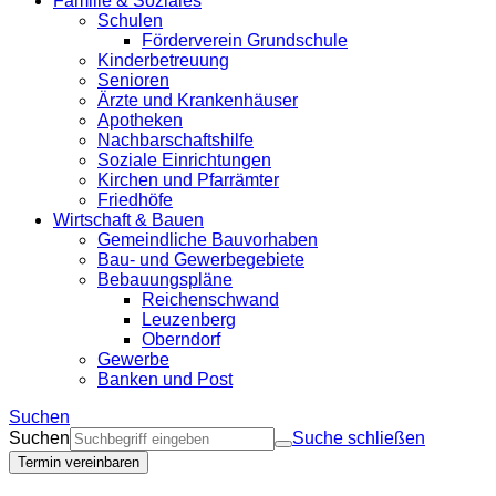
Familie & Soziales
Schulen
Förderverein Grundschule
Kinderbetreuung
Senioren
Ärzte und Krankenhäuser
Apotheken
Nachbarschaftshilfe
Soziale Einrichtungen
Kirchen und Pfarrämter
Friedhöfe
Wirtschaft & Bauen
Gemeindliche Bauvorhaben
Bau- und Gewerbegebiete
Bebauungspläne
Reichenschwand
Leuzenberg
Oberndorf
Gewerbe
Banken und Post
Suchen
Suchen
Suche schließen
Termin vereinbaren