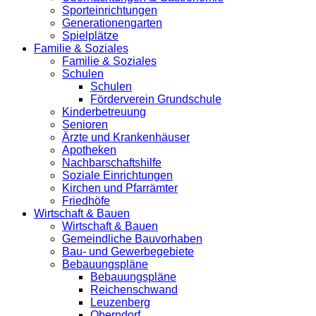
Sporteinrichtungen
Generationengarten
Spielplätze
Familie & Soziales
Familie & Soziales
Schulen
Schulen
Förderverein Grundschule
Kinderbetreuung
Senioren
Ärzte und Krankenhäuser
Apotheken
Nachbarschaftshilfe
Soziale Einrichtungen
Kirchen und Pfarrämter
Friedhöfe
Wirtschaft & Bauen
Wirtschaft & Bauen
Gemeindliche Bauvorhaben
Bau- und Gewerbegebiete
Bebauungspläne
Bebauungspläne
Reichenschwand
Leuzenberg
Oberndorf