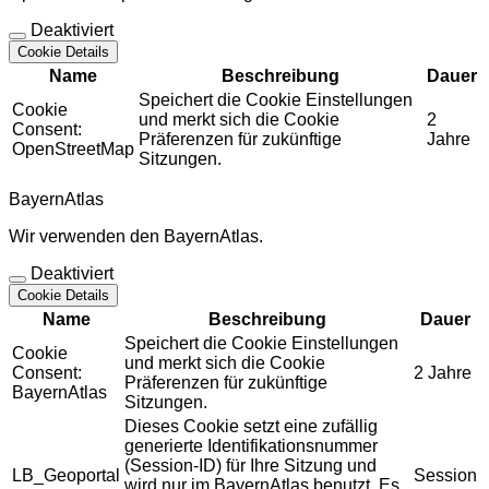
Deaktiviert
Cookie Details
Name
Beschreibung
Dauer
Speichert die Cookie Einstellungen
Cookie
und merkt sich die Cookie
2
Consent:
Präferenzen für zukünftige
Jahre
OpenStreetMap
Sitzungen.
BayernAtlas
Wir verwenden den BayernAtlas.
Deaktiviert
Cookie Details
Name
Beschreibung
Dauer
Speichert die Cookie Einstellungen
Cookie
und merkt sich die Cookie
Consent:
2 Jahre
Präferenzen für zukünftige
BayernAtlas
Sitzungen.
Dieses Cookie setzt eine zufällig
generierte Identifikationsnummer
(Session-ID) für Ihre Sitzung und
LB_Geoportal
Session
wird nur im BayernAtlas benutzt. Es