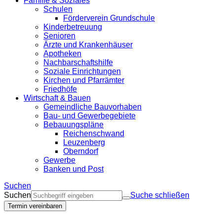
Familie & Soziales
Schulen
Förderverein Grundschule
Kinderbetreuung
Senioren
Ärzte und Krankenhäuser
Apotheken
Nachbarschaftshilfe
Soziale Einrichtungen
Kirchen und Pfarrämter
Friedhöfe
Wirtschaft & Bauen
Gemeindliche Bauvorhaben
Bau- und Gewerbegebiete
Bebauungspläne
Reichenschwand
Leuzenberg
Oberndorf
Gewerbe
Banken und Post
Suchen
Suchen
Suche schließen
Termin vereinbaren