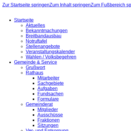
Zur Startseite springen
Zum Inhalt springen
Zum Fußbereich sp
Startseite
Aktuelles
Bekanntmachungen
Breitbandausbau
Notruftafel
Stellenangebote
Veranstaltungskalender
Wahlen / Volksbegehren
Gemeinde & Service
Grußwort
Rathaus
Mitarbeiter
Sachgebiete
Aufgaben
Fundsachen
Formulare
Gemeinderat
Mitglieder
Ausschüsse
Fraktionen
Sitzungen
Ver- und Entsorgung