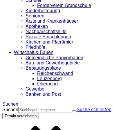
Schulen
Förderverein Grundschule
Kinderbetreuung
Senioren
Ärzte und Krankenhäuser
Apotheken
Nachbarschaftshilfe
Soziale Einrichtungen
Kirchen und Pfarrämter
Friedhöfe
Wirtschaft & Bauen
Gemeindliche Bauvorhaben
Bau- und Gewerbegebiete
Bebauungspläne
Reichenschwand
Leuzenberg
Oberndorf
Gewerbe
Banken und Post
Suchen
Suchen
Suche schließen
Termin vereinbaren