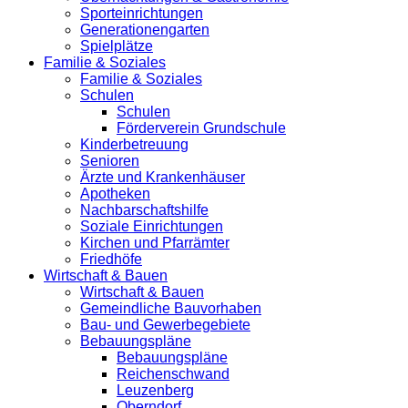
Sporteinrichtungen
Generationengarten
Spielplätze
Familie & Soziales
Familie & Soziales
Schulen
Schulen
Förderverein Grundschule
Kinderbetreuung
Senioren
Ärzte und Krankenhäuser
Apotheken
Nachbarschaftshilfe
Soziale Einrichtungen
Kirchen und Pfarrämter
Friedhöfe
Wirtschaft & Bauen
Wirtschaft & Bauen
Gemeindliche Bauvorhaben
Bau- und Gewerbegebiete
Bebauungspläne
Bebauungspläne
Reichenschwand
Leuzenberg
Oberndorf