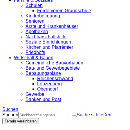
Familie & Soziales
Schulen
Förderverein Grundschule
Kinderbetreuung
Senioren
Ärzte und Krankenhäuser
Apotheken
Nachbarschaftshilfe
Soziale Einrichtungen
Kirchen und Pfarrämter
Friedhöfe
Wirtschaft & Bauen
Gemeindliche Bauvorhaben
Bau- und Gewerbegebiete
Bebauungspläne
Reichenschwand
Leuzenberg
Oberndorf
Gewerbe
Banken und Post
Suchen
Suchen
Suche schließen
Termin vereinbaren