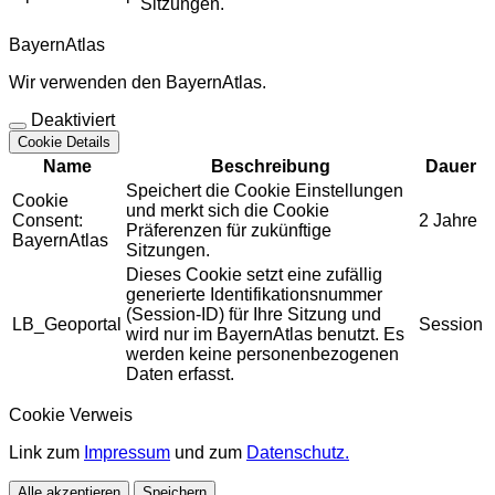
Sitzungen.
BayernAtlas
Wir verwenden den BayernAtlas.
Deaktiviert
Cookie Details
Name
Beschreibung
Dauer
Speichert die Cookie Einstellungen
Cookie
und merkt sich die Cookie
Consent:
2 Jahre
Präferenzen für zukünftige
BayernAtlas
Sitzungen.
Dieses Cookie setzt eine zufällig
generierte Identifikationsnummer
(Session-ID) für Ihre Sitzung und
LB_Geoportal
Session
wird nur im BayernAtlas benutzt. Es
werden keine personenbezogenen
Daten erfasst.
Cookie Verweis
Link zum
Impressum
und zum
Datenschutz.
Alle akzeptieren
Speichern