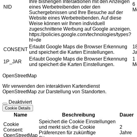
Ihre bisherigen Interaktionen mit den Anzeigen
6
NID
eines Werbetreibenden oder den
M
Suchergebnissen und Ihre Besuche auf der
Website eines Werbetreibenden. Auf diese
Weise können wir Ihnen individuell
zugeschnittene Werbung auf Google anzeigen.
https://policies.google.com/technologies/types?
hl=de
Erlaubt Google Maps die Browser Erkennung
1
CONSENT
und speichert die Karten Einstellungen.
J
Erlaubt Google Maps die Browser Erkennung
1
1P_JAR
und speichert die Karten Einstellungen.
M
OpenStreetMap
Wir verwenden den interaktiven Kartendienst
OpenStreetMap zur Darstellung von Standorten.
Deaktiviert
Cookie Details
Name
Beschreibung
Dauer
Speichert die Cookie Einstellungen
Cookie
und merkt sich die Cookie
2
Consent:
Präferenzen für zukünftige
Jahre
OpenStreetMap