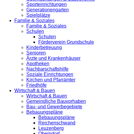
Sporteinrichtungen
Generationengarten
Spielplätze
Familie & Soziales
Familie & Soziales
Schulen
Schulen
Förderverein Grundschule
Kinderbetreuung
Senioren
Ärzte und Krankenhäuser
Apotheken
Nachbarschaftshilfe
Soziale Einrichtungen
Kirchen und Pfarrämter
Friedhöfe
Wirtschaft & Bauen
Wirtschaft & Bauen
Gemeindliche Bauvorhaben
Bau- und Gewerbegebiete
Bebauungspläne
Bebauungspläne
Reichenschwand
Leuzenberg
Oberndorf