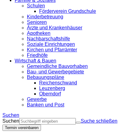
Familie & Soziales
Schulen
Förderverein Grundschule
Kinderbetreuung
Senioren
Ärzte und Krankenhäuser
Apotheken
Nachbarschaftshilfe
Soziale Einrichtungen
Kirchen und Pfarrämter
Friedhöfe
Wirtschaft & Bauen
Gemeindliche Bauvorhaben
Bau- und Gewerbegebiete
Bebauungspläne
Reichenschwand
Leuzenberg
Oberndorf
Gewerbe
Banken und Post
Suchen
Suchen
Suche schließen
Termin vereinbaren